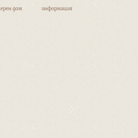
ерен дом
информация