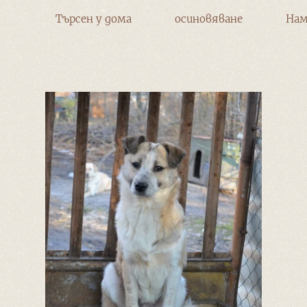
Търсен у дома
осиновяване
Нам