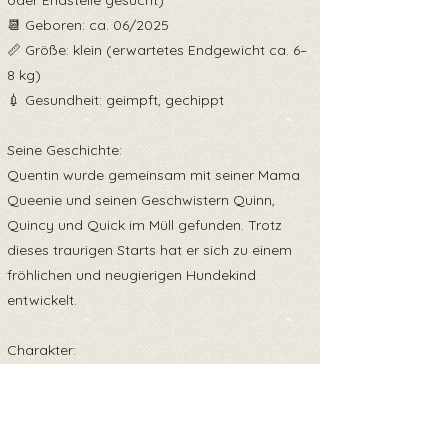
oder Endstelle gesucht)
📆 Geboren: ca. 06/2025
📏 Größe: klein (erwartetes Endgewicht ca. 6–
8 kg)
💉 Gesundheit: geimpft, gechippt
Seine Geschichte:
Quentin wurde gemeinsam mit seiner Mama
Queenie und seinen Geschwistern Quinn,
Quincy und Quick im Müll gefunden. Trotz
dieses traurigen Starts hat er sich zu einem
fröhlichen und neugierigen Hundekind
entwickelt.
Charakter:
Quentin ist welpentypisch verspielt, lieb und
sehr menschenbezogen. Er entdeckt
neugierig die Welt, liebt Streicheleinheiten