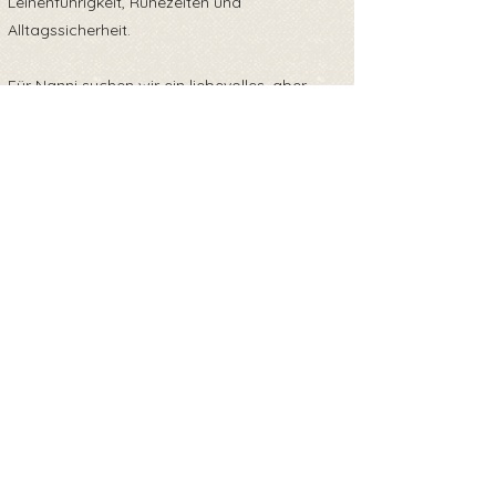
Leinenführigkeit, Ruhezeiten und
Alltagssicherheit.
Für Nanni suchen wir ein liebevolles, aber
strukturiertes Zuhause – gerne bei aktiven
Menschen, die Spaß daran haben, einen
jungen Hund zu begleiten, zu fördern und ihm
Orientierung zu geben. Nanni braucht
körperliche wie geistige Auslastung, aber
auch die Möglichkeit, zur Ruhe zu kommen
und Sicherheit zu finden.
Nanni ist bereits geimpft, gechipt und
negativ auf Mittelmeerkrankheiten getestet,
somit ausreisebereit.
Für weitere Informationen zu Nanni oder
ihren Geschwistern freuen wir uns über deine