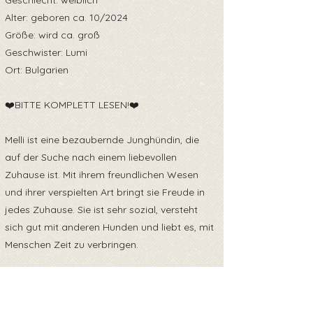
Geschlecht: weiblich
Alter: geboren ca. 10/2024
Größe: wird ca. groß
Geschwister: Lumi
Ort: Bulgarien
❤️BITTE KOMPLETT LESEN!❤️
Melli ist eine bezaubernde Junghündin, die
auf der Suche nach einem liebevollen
Zuhause ist. Mit ihrem freundlichen Wesen
und ihrer verspielten Art bringt sie Freude in
jedes Zuhause. Sie ist sehr sozial, versteht
sich gut mit anderen Hunden und liebt es, mit
Menschen Zeit zu verbringen.
Melli ist eine aufgeweckte und aktive Hündin,
die sich gut für eine Familie oder auch