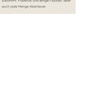
zukommt. Pubertät und einige Flausen, aber
auch jede Menge Abenteuer.
Sie reist mit EU Heimtierausweis und ist zum
Zeitpunkt ihrer Ausreise gechipt, geimpft,
entwurmt und getestet auf
Mittelmeerkrankheiten, Parvo und Giardien.
💉🐾
Wenn Du weißt, dass Tiere keine
Rückgabeartikel sind, dass Hunde aus dem
Ausland noch viel lernen müssen, nicht sofort
stubenrein sind und auch Geduld und Zeit
brauchen, sich an den Alltag, vorhandene
Tiere und Kinder zu gewöhnen, dann melde
Dich bitte bei uns.
___________________
Update: Mari kann auf Ihrer Pflegestelle in