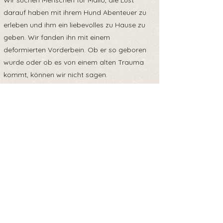
Wir suchen Menschen für Mailo, die Lust
darauf haben mit ihrem Hund Abenteuer zu
erleben und ihm ein liebevolles zu Hause zu
geben. Wir fanden ihn mit einem
deformierten Vorderbein. Ob er so geboren
wurde oder ob es von einem alten Trauma
kommt, können wir nicht sagen.
Es wurde amputiert, aber Mailo kommt damit
super zurecht.
_______________
Update 27.03.24
Mailo kann nun auf seiner Pflegestelle in
24867 Dannewerk kennengelernt werden!
Update 29.04.24
Mailo hat 22,3 kg und entwickelt sich super.
Обратно към прегледа
Stubenrein, freundlich, fährt problemlos Auto