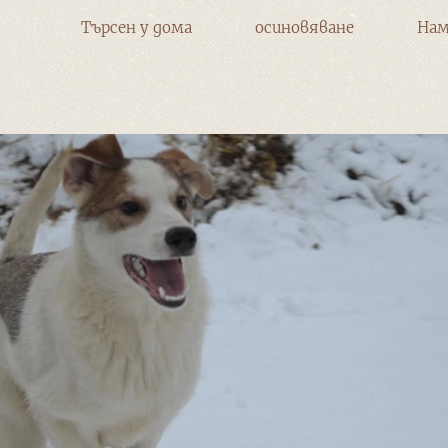
Търсен у дома
осиновяване
Нам