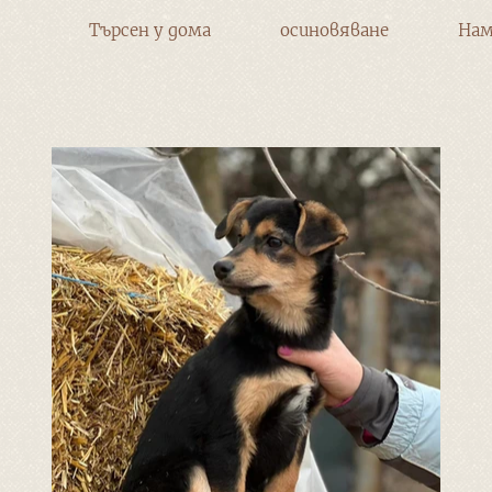
Търсен у дома
осиновяване
Нам