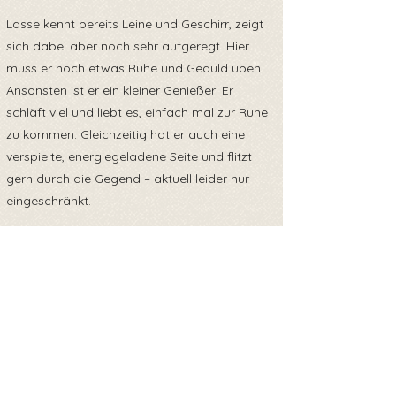
Lasse kennt bereits Leine und Geschirr, zeigt
sich dabei aber noch sehr aufgeregt. Hier
muss er noch etwas Ruhe und Geduld üben.
Ansonsten ist er ein kleiner Genießer: Er
schläft viel und liebt es, einfach mal zur Ruhe
zu kommen. Gleichzeitig hat er auch eine
verspielte, energiegeladene Seite und flitzt
gern durch die Gegend – aktuell leider nur
eingeschränkt.
Denn kurz nach seiner Ankunft in
Deutschland hatte Lasse großes Pech: Es
wurde eine Patellaluxation am linken Knie
festgestellt. Die Operation ist für den 14.05.
geplant, und wir sind zuversichtlich, dass er
sich gut erholen wird!