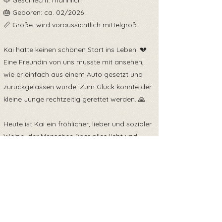
🐶 Geschlecht: männlich
🎂 Geboren: ca. 02/2026
📏 Größe: wird voraussichtlich mittelgroß
Kai hatte keinen schönen Start ins Leben. 💔
Eine Freundin von uns musste mit ansehen,
wie er einfach aus einem Auto gesetzt und
zurückgelassen wurde. Zum Glück konnte der
kleine Junge rechtzeitig gerettet werden. 🙏
Heute ist Kai ein fröhlicher, lieber und sozialer
Welpe, der Menschen über alles liebt und
neugierig die Welt entdecken möchte. 🐶💙
Wie jeder junge Hund muss auch Kai noch
vieles lernen. Mit Liebe, Geduld und Zeit wird
er zu einem wunderbaren Begleiter fürs
Leben heranwachsen. ✨