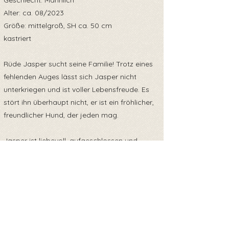
Geschlecht: Männlich
Alter: ca. 08/2023
Größe: mittelgroß, SH ca. 50 cm
kastriert
Rüde Jasper sucht seine Familie! Trotz eines
fehlenden Auges lässt sich Jasper nicht
unterkriegen und ist voller Lebensfreude. Es
stört ihn überhaupt nicht, er ist ein fröhlicher,
freundlicher Hund, der jeden mag.
Jasper ist liebevoll, aufgeschlossen und
kommt sowohl mit Menschen als auch mit
anderen Tieren gut zurecht. Er sehnt sich
nach einem Zuhause, in dem er viel Liebe und
Aufmerksamkeit erhält.
Wenn du einem charismatischen Hund wie