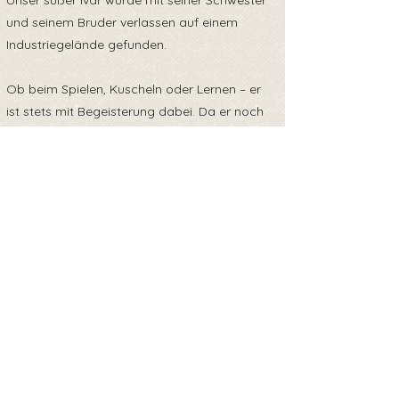
Unser süßer Ivar wurde mit seiner Schwester
und seinem Bruder verlassen auf einem
Industriegelände gefunden.
Ob beim Spielen, Kuscheln oder Lernen – er
ist stets mit Begeisterung dabei. Da er noch
jung ist, braucht er eine liebevolle Familie, die
ihm die nötige Geduld und Aufmerksamkeit
schenkt, um weiter zu wachsen. Wenn du ihm
ein warmes, liebevolles Zuhause geben
möchtest, könnte er dein perfekter Begleiter
werden!
Ivar reist mit EU Heimtierausweis und ist zum
Zeitpunkt seiner Ausreise gechipt, geimpft,
entwurmt und getestet auf
Обратно към прегледа
Mittelmeerkrankheiten, Parvo und Giardien.