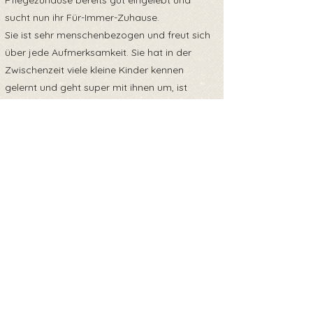
Pflegezuhause bereits gut eingelebt und
sucht nun ihr Für-Immer-Zuhause.
Sie ist sehr menschenbezogen und freut sich
über jede Aufmerksamkeit. Sie hat in der
Zwischenzeit viele kleine Kinder kennen
gelernt und geht super mit ihnen um, ist
immer vorsichtig. Falls es ihr zu viel wird, zieht
sie sich von selbst in ihr Körbchen zurück.
Die Pflegefamilie beschreibt , dass sie viel
Ruhe in sich hat und auch gerne mal für ein
Schläfchen zu haben ist.
Sie lebt mit 2 anderen Hunden bei der
Pflegestelle und kommt mit allen
Artgenossen zurecht.
Sie beherrscht die Grundkommandos und ist
komplett stubenrein
Обратно към прегледа
Geschwister: Enzo, Emilia