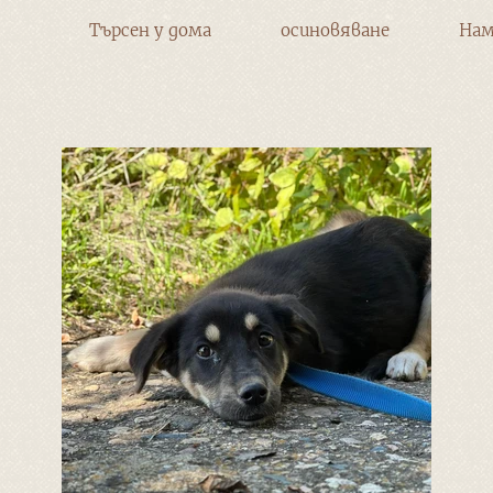
Търсен у дома
осиновяване
Нам