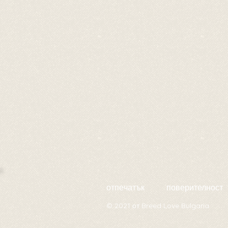
отпечатък
поверителност
© 2021 от Breed Love Bulgaria