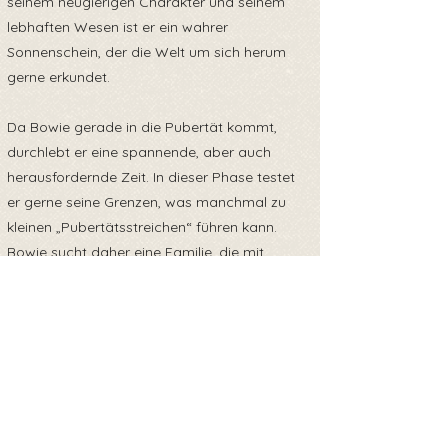
seinem neugierigen Charakter und seinem
lebhaften Wesen ist er ein wahrer
Sonnenschein, der die Welt um sich herum
gerne erkundet.
Da Bowie gerade in die Pubertät kommt,
durchlebt er eine spannende, aber auch
herausfordernde Zeit. In dieser Phase testet
er gerne seine Grenzen, was manchmal zu
kleinen „Pubertätsstreichen“ führen kann.
Bowie sucht daher eine Familie, die mit
Geduld, Verständnis und konsequenter
Erziehung ihm durch diese Zeit hilft.
Er ist der perfekte Begleiter für aktive
Menschen, die viel Zeit und Energie in seine
Erziehung und Auslastung investieren können.
Bowie braucht eine Familie, die mit ihm