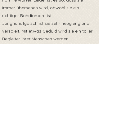
Familie wartet. Leider ist es so, dass sie
immer übersehen wird, obwohl sie ein
richtiger Rohdiamant ist.
Junghundtypisch ist sie sehr neugierig und
verspielt. Mit etwas Geduld wird sie ein toller
Begleiter ihrer Menschen werden.
Berty ist sehr sozial anderen Hunden
gegenüber, auch Katzen sind bestimmt kein
Problem und Menschen liebt sie sowieso.
Wer möchte Berty die große, weite Welt
zeigen und dem Hundemädchen ein
liebevolles Zuhause schenken ?
Обратно към прегледа