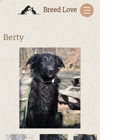
Breed Love
Berty