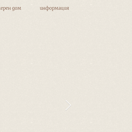
ерен дом
информация