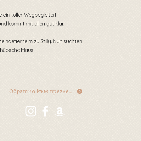
 ein toller Wegbegleiter!
nd kommt mit allen gut klar.
ndetierheim zu Stilly. Nun suchten
e hübsche Maus.
Обратно към прегледа