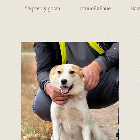
Търсен у дома
осиновяване
Нам