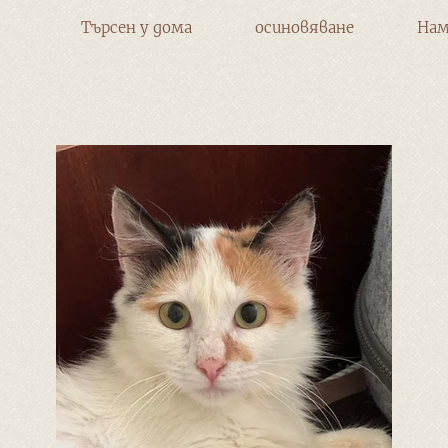
Търсен у дома
осиновяване
Нам