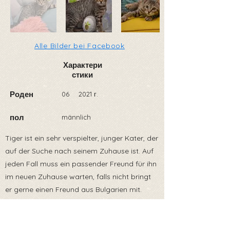
Alle Bilder bei Facebook
Характери
стики
Роден
06
2021 г.
пол
männlich
Tiger ist ein sehr verspielter, junger Kater, der
auf der Suche nach seinem Zuhause ist. Auf
jeden Fall muss ein passender Freund für ihn
im neuen Zuhause warten, falls nicht bringt
er gerne einen Freund aus Bulgarien mit.
Wir sind uns sicher, dass Tiger den
zukünftigen Adoptanten Glück und Freude ins
Haus bringt und natürlich viele tolle