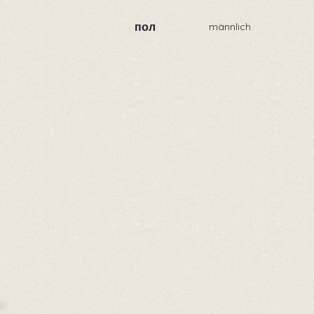
пол
männlich