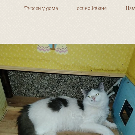
Търсен у дома
осиновяване
Нам