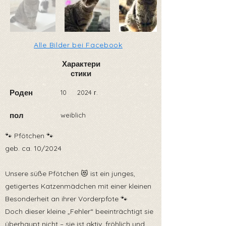
Alle Bilder bei Facebook
Характери
стики
Роден
10
2024 г.
пол
weiblich
🐾 Pfötchen 🐾
geb. ca. 10/2024
Unsere süße Pfötchen 😻 ist ein junges,
getigertes Katzenmädchen mit einer kleinen
Besonderheit an ihrer Vorderpfote 🐾
Doch dieser kleine „Fehler“ beeinträchtigt sie
überhaupt nicht – sie ist aktiv, fröhlich und