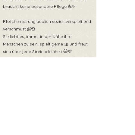
braucht keine besondere Pflege 💪✨
Pfötchen ist unglaublich sozial, verspielt und
verschmust 🤗💞
Sie liebt es, immer in der Nähe ihrer
Menschen zu sein, spielt gerne 🎀 und freut
sich über jede Streicheleinheit 😺💛
Sie ist bereits kastriert, gechipt und geimpft
🩺✅ – und bereit, in ihr eigenes Zuhause zu
ziehen 🏡💖
👉 Wenn du einem besonderen kleinen
Schatz eine Chance geben möchtest –
Pfötchen wartet auf dich! 💌