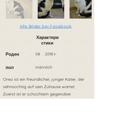
Alle Bilder bei Facebook
Характери
стики
Роден
08
2018 г.
пол
männlich
Oreo ist ein freundlicher, junger Kater, der
sehnsüchtig auf sein Zuhause wartet.
Zuerst ist er schüchtern gegenüber
Menschen, aber dann ist er ruhig. Er spielt
gerne mit Spielzeug und anderen Katzen und
schläft gerne in der Sonne.