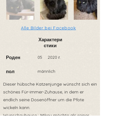
Alle Bilder bei Facebook
Характери
стики
Роден
05
2020 г.
пол
männlich
Dieser hübsche Katzenjunge wünscht sich ein
schönes Für-immer-Zuhause, in dem er
endlich seine Dosenöffner um die Pfote
wickeln kann.
Wunschzuhause : Mikey möchte als reiner
Wohnungskater oder aber mit sicherem
Freigang, sprich gesicherter Balkon oder
Terrasse, leben.