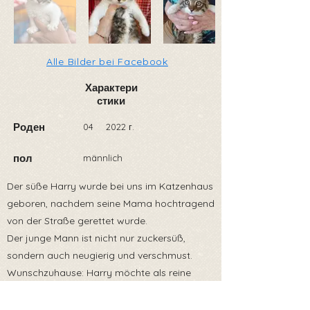
Alle Bilder bei Facebook
Характери
стики
Роден
04
2022 г.
пол
männlich
Der süße Harry wurde bei uns im Katzenhaus
geboren, nachdem seine Mama hochtragend
von der Straße gerettet wurde.
Der junge Mann ist nicht nur zuckersüß,
sondern auch neugierig und verschmust.
Wunschzuhause: Harry möchte als reine
Wohnungskatze oder aber mit sicherem
Freigang, sprich gesicherter Balkon oder