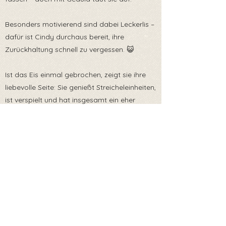
Besonders motivierend sind dabei Leckerlis –
dafür ist Cindy durchaus bereit, ihre
Zurückhaltung schnell zu vergessen. 😺
Ist das Eis einmal gebrochen, zeigt sie ihre
liebevolle Seite: Sie genießt Streicheleinheiten,
ist verspielt und hat insgesamt ein eher
ruhiges, angenehmes Wesen.
✔ gesund
✔ geimpft
✔ kastriert
🏡 Für Cindy suchen wir ein liebevolles
Zuhause mit Katzengesellschaft.