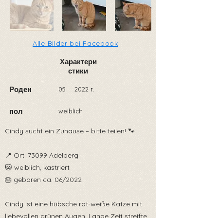
Alle Bilder bei Facebook
Характери
стики
Роден
05
2022 г.
пол
weiblich
Cindy sucht ein Zuhause – bitte teilen! 🐾
📍 Ort: 73099 Adelberg
🐱 weiblich, kastriert
🎂 geboren ca. 06/2022
Cindy ist eine hübsche rot-weiße Katze mit
liebevollen grünen Augen. Lange Zeit streifte